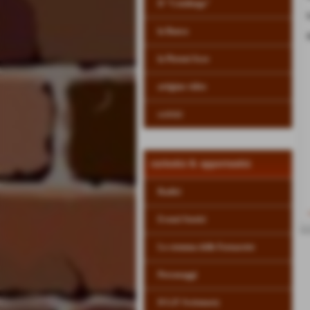
Il "Cotolengo"
la Banca
la Pistoni Asso
artigian video
scrivici
curiosità & opportunità
Radici
Eventi Storici
Lo stemma delle Fornacette
Personaggi
Il G.P. Swismasty