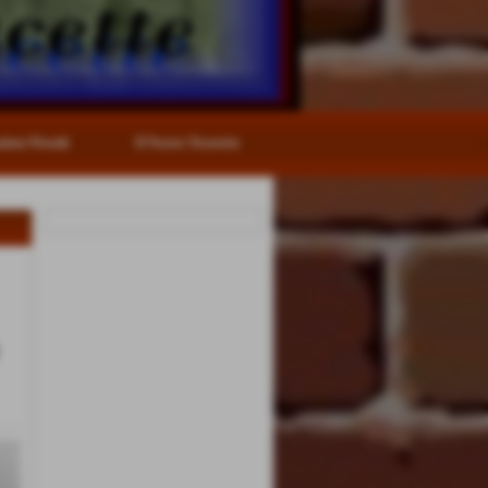
zione Postale
Il Nostro Tesoretto