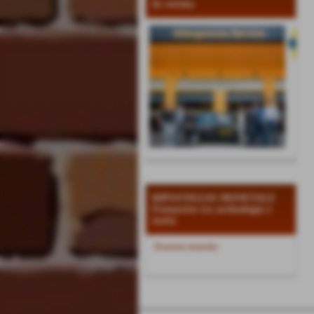
In vetrina
RIPOSTIGLIO MONETALE
Fornacette tra archeologia e
storia
Il nostro tesoretto