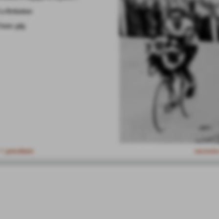
La Redazione
Fonte:
gdg
<< precedente
successiv