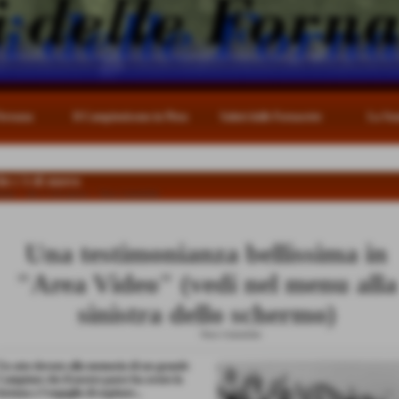
Terrazza
Il Campionissmo in Pista
Saluti dalle Fornacette
La Sta
he c´è di nuovo
ome
>
che c´è di nuovo
>
News Generiche
Una testimonianza bellissima in
"Area Video" (vedi nel menu alla
sinistra dello schermo)
09-03-2009
-
News Generiche
Un atto dovuto alla memoria di un grande
Campione che il nostro paese ha avuto la
fortuna e l´orgoglio di ospitare...