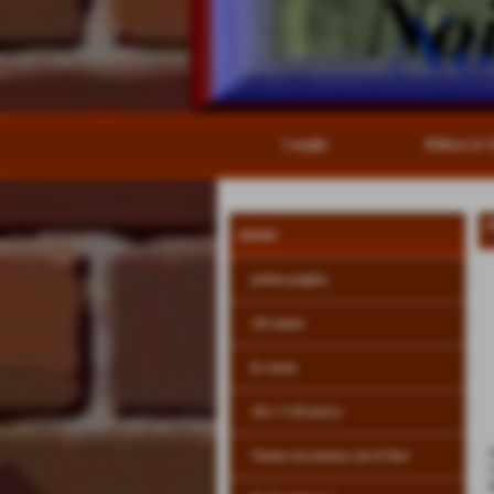
I meglio
Bellezze in 
c
menu
H
prima pagina
chi siamo
la storia
che c´è di nuovo
Storia raccontata con le foto