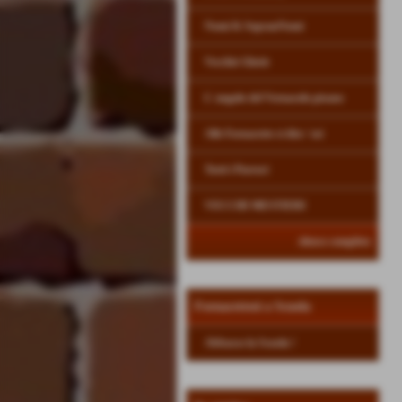
Nomi & SopranNomi
Vecchie Glorie
L´angolo del Vernacolo pisano
Alle Fornacette si dice ´osì
Tutti i Parroci
VECCHI MESTIERI
elenco completo
Fornacettesi a Scuola
Abbasso la Scuola !